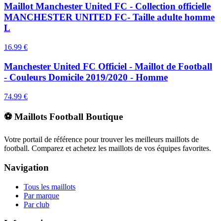
Maillot Manchester United FC - Collection officielle
MANCHESTER UNITED FC- Taille adulte homme
L
16.99
€
Manchester United FC Officiel - Maillot de Football
- Couleurs Domicile 2019/2020 - Homme
74.99
€
⚽ Maillots Football Boutique
Votre portail de référence pour trouver les meilleurs maillots de
football. Comparez et achetez les maillots de vos équipes favorites.
Navigation
Tous les maillots
Par marque
Par club