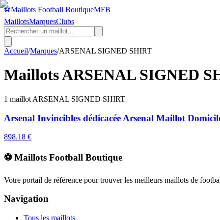
⚽
Maillots Football Boutique
MFB
Maillots
Marques
Clubs
Accueil
/
Marques
/
ARSENAL SIGNED SHIRT
Maillots
ARSENAL SIGNED S
1
maillot
ARSENAL SIGNED SHIRT
Arsenal Invincibles dédicacée Arsenal Maillot Domic
898.18
€
⚽ Maillots Football Boutique
Votre portail de référence pour trouver les meilleurs maillots de footb
Navigation
Tous les maillots