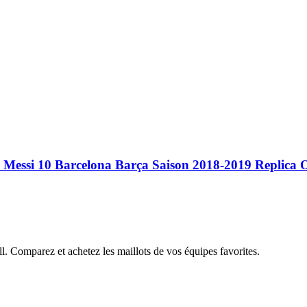
o Messi 10 Barcelona Barça Saison 2018-2019 Replica Of
all. Comparez et achetez les maillots de vos équipes favorites.