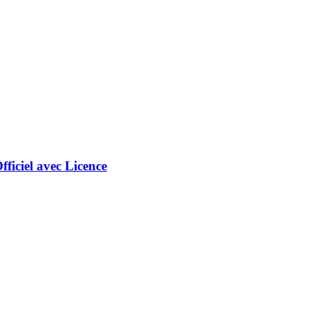
ficiel avec Licence