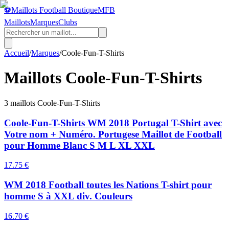
⚽
Maillots Football Boutique
MFB
Maillots
Marques
Clubs
Accueil
/
Marques
/
Coole-Fun-T-Shirts
Maillots
Coole-Fun-T-Shirts
3
maillot
s
Coole-Fun-T-Shirts
Coole-Fun-T-Shirts WM 2018 Portugal T-Shirt avec
Votre nom + Numéro. Portugese Maillot de Football
pour Homme Blanc S M L XL XXL
17.75
€
WM 2018 Football toutes les Nations T-shirt pour
homme S à XXL div. Couleurs
16.70
€