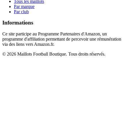
Tous les maillots
Par marque
Par club
Informations
Ce site participe au Programme Partenaires d'Amazon, un
programme d'affiliation permettant de percevoir une rémunération
via des liens vers Amazon.fr.
©
2026
Maillots Football Boutique. Tous droits réservés.