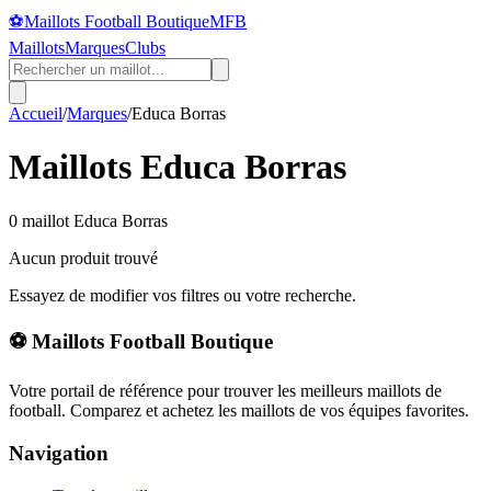
⚽
Maillots Football Boutique
MFB
Maillots
Marques
Clubs
Accueil
/
Marques
/
Educa Borras
Maillots
Educa Borras
0
maillot
Educa Borras
Aucun produit trouvé
Essayez de modifier vos filtres ou votre recherche.
⚽ Maillots Football Boutique
Votre portail de référence pour trouver les meilleurs maillots de
football. Comparez et achetez les maillots de vos équipes favorites.
Navigation