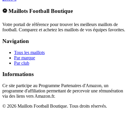
⚽ Maillots Football Boutique
Votre portail de référence pour trouver les meilleurs maillots de
football. Comparez et achetez les maillots de vos équipes favorites.
Navigation
Tous les maillots
Par marque
Par club
Informations
Ce site participe au Programme Partenaires d'Amazon, un
programme d'affiliation permettant de percevoir une rémunération
via des liens vers Amazon.fr.
©
2026
Maillots Football Boutique. Tous droits réservés.