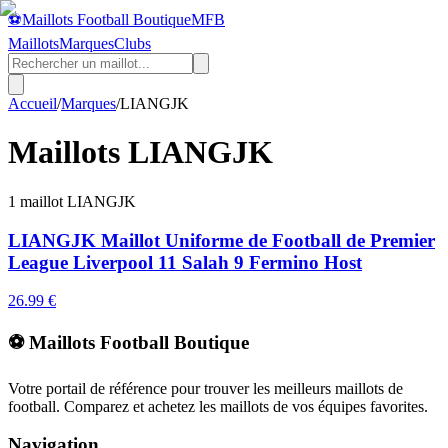
⚽
Maillots Football Boutique
MFB
Maillots
Marques
Clubs
Accueil
/
Marques
/
LIANGJK
Maillots
LIANGJK
1
maillot
LIANGJK
LIANGJK Maillot Uniforme de Football de Premier
League Liverpool 11 Salah 9 Fermino Host
26.99
€
⚽ Maillots Football Boutique
Votre portail de référence pour trouver les meilleurs maillots de
football. Comparez et achetez les maillots de vos équipes favorites.
Navigation