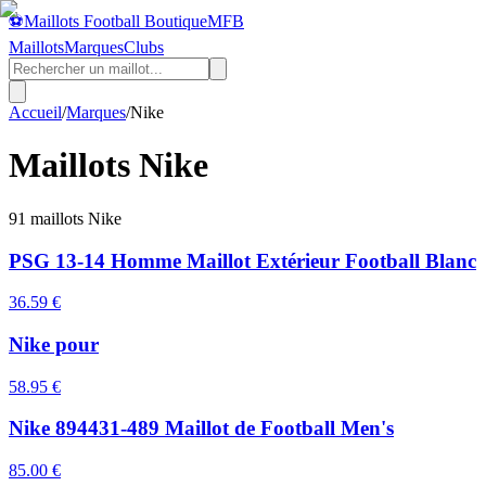
⚽
Maillots Football Boutique
MFB
Maillots
Marques
Clubs
Accueil
/
Marques
/
Nike
Maillots
Nike
91
maillot
s
Nike
PSG 13-14 Homme Maillot Extérieur Football Blanc
36.59
€
Nike pour
58.95
€
Nike 894431-489 Maillot de Football Men's
85.00
€