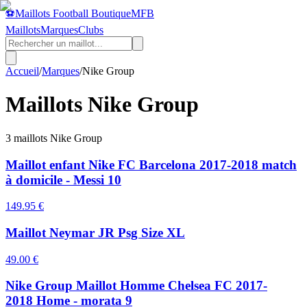
⚽
Maillots Football Boutique
MFB
Maillots
Marques
Clubs
Accueil
/
Marques
/
Nike Group
Maillots
Nike Group
3
maillot
s
Nike Group
Maillot enfant Nike FC Barcelona 2017-2018 match
à domicile - Messi 10
149.95
€
Maillot Neymar JR Psg Size XL
49.00
€
Nike Group Maillot Homme Chelsea FC 2017-
2018 Home - morata 9