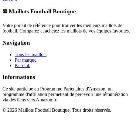
⚽ Maillots Football Boutique
Votre portail de référence pour trouver les meilleurs maillots de
football. Comparez et achetez les maillots de vos équipes favorites.
Navigation
Tous les maillots
Par marque
Par club
Informations
Ce site participe au Programme Partenaires d'Amazon, un
programme d'affiliation permettant de percevoir une rémunération
via des liens vers Amazon.fr.
©
2026
Maillots Football Boutique. Tous droits réservés.