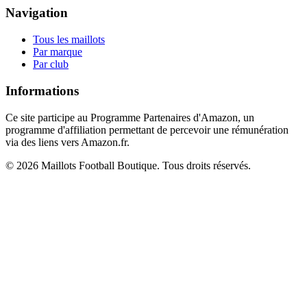
Navigation
Tous les maillots
Par marque
Par club
Informations
Ce site participe au Programme Partenaires d'Amazon, un
programme d'affiliation permettant de percevoir une rémunération
via des liens vers Amazon.fr.
©
2026
Maillots Football Boutique. Tous droits réservés.