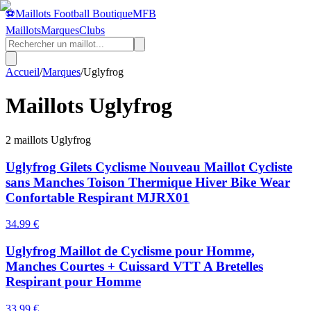
⚽
Maillots Football Boutique
MFB
Maillots
Marques
Clubs
Accueil
/
Marques
/
Uglyfrog
Maillots
Uglyfrog
2
maillot
s
Uglyfrog
Uglyfrog Gilets Cyclisme Nouveau Maillot Cycliste
sans Manches Toison Thermique Hiver Bike Wear
Confortable Respirant MJRX01
34.99
€
Uglyfrog Maillot de Cyclisme pour Homme,
Manches Courtes + Cuissard VTT A Bretelles
Respirant pour Homme
33.99
€