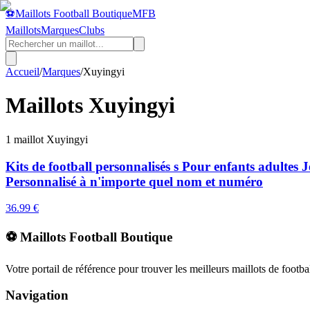
⚽
Maillots Football Boutique
MFB
Maillots
Marques
Clubs
Accueil
/
Marques
/
Xuyingyi
Maillots
Xuyingyi
1
maillot
Xuyingyi
Kits de football personnalisés s Pour enfants adultes
Personnalisé à n'importe quel nom et numéro
36.99
€
⚽ Maillots Football Boutique
Votre portail de référence pour trouver les meilleurs maillots de footb
Navigation