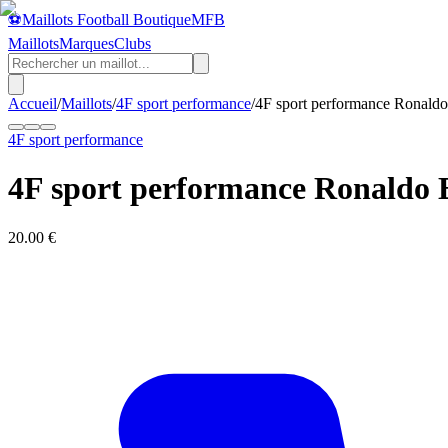
⚽
Maillots Football Boutique
MFB
Maillots
Marques
Clubs
Accueil
/
Maillots
/
4F sport performance
/
4F sport performance Ronald
4F sport performance
4F sport performance Ronaldo 
20.00
€