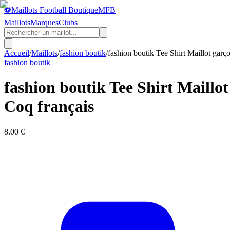
⚽
Maillots Football Boutique
MFB
Maillots
Marques
Clubs
Accueil
/
Maillots
/
fashion boutik
/
fashion boutik Tee Shirt Maillot ga
fashion boutik
fashion boutik Tee Shirt Maill
Coq français
8.00
€