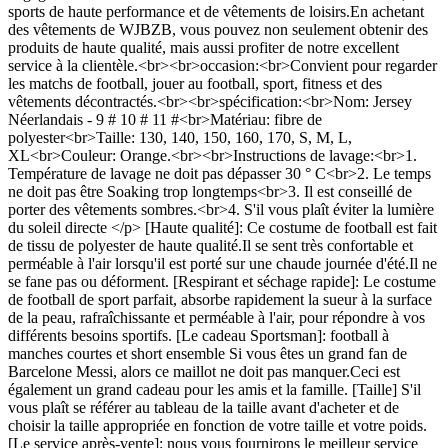
sports de haute performance et de vêtements de loisirs.En achetant
des vêtements de WJBZB, vous pouvez non seulement obtenir des
produits de haute qualité, mais aussi profiter de notre excellent
service à la clientèle.<br><br>occasion:<br>Convient pour regarder
les matchs de football, jouer au football, sport, fitness et des
vêtements décontractés.<br><br>spécification:<br>Nom: Jersey
Néerlandais - 9 # 10 # 11 #<br>Matériau: fibre de
polyester<br>Taille: 130, 140, 150, 160, 170, S, M, L,
XL<br>Couleur: Orange.<br><br>Instructions de lavage:<br>1.
Température de lavage ne doit pas dépasser 30 ° C<br>2. Le temps
ne doit pas être Soaking trop longtemps<br>3. Il est conseillé de
porter des vêtements sombres.<br>4. S'il vous plaît éviter la lumière
du soleil directe </p> [Haute qualité]: Ce costume de football est fait
de tissu de polyester de haute qualité.Il se sent très confortable et
perméable à l'air lorsqu'il est porté sur une chaude journée d'été.Il ne
se fane pas ou déforment. [Respirant et séchage rapide]: Le costume
de football de sport parfait, absorbe rapidement la sueur à la surface
de la peau, rafraîchissante et perméable à l'air, pour répondre à vos
différents besoins sportifs. [Le cadeau Sportsman]: football à
manches courtes et short ensemble Si vous êtes un grand fan de
Barcelone Messi, alors ce maillot ne doit pas manquer.Ceci est
également un grand cadeau pour les amis et la famille. [Taille] S'il
vous plaît se référer au tableau de la taille avant d'acheter et de
choisir la taille appropriée en fonction de votre taille et votre poids.
[Le service après-vente]: nous vous fournirons le meilleur service