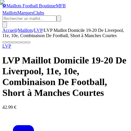
⚽
Maillots Football Boutique
MFB
Maillots
Marques
Clubs
Accueil
/
Maillots
/
LVP
/
LVP Maillot Domicile 19-20 De Liverpool,
11e, 10e, Combinaison De Football, Short à Manches Courtes
LVP
LVP Maillot Domicile 19-20 De
Liverpool, 11e, 10e,
Combinaison De Football,
Short à Manches Courtes
42.99
€