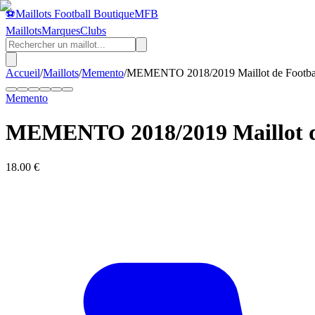
⚽
Maillots Football Boutique
MFB
Maillots
Marques
Clubs
Accueil
/
Maillots
/
Memento
/
MEMENTO 2018/2019 Maillot de Football
Memento
MEMENTO 2018/2019 Maillot de 
18.00
€