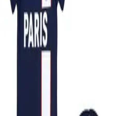
Voir sur Amazon
16.99
€
Collection officielle PARIS SAINT GERMAIN. Body maillot
domicile PSG, bébé garçon. 100% Parisien, 100% PSG !