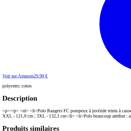
Voir sur Amazon
29.99
€
polyester; coton
Description
<p></p> <ul> <li>Polo Rangers FC pompeux à juvénile teints à cause h
XXL - 121,9 cm ; 3XL - 132,1 cm</li> <li>Polo beaucoup attribut : adé
Produits similaires