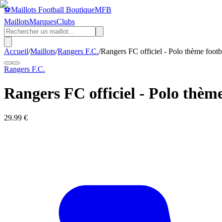
⚽
Maillots Football Boutique
MFB
Maillots
Marques
Clubs
Accueil
/
Maillots
/
Rangers F.C.
/
Rangers FC officiel - Polo thème footb
Rangers F.C.
Rangers FC officiel - Polo thèm
29.99
€