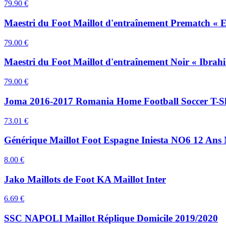
79.90
€
Maestri du Foot Maillot d'entraînement Prematch « Er
79.00
€
Maestri du Foot Maillot d'entraînement Noir « Ibra
79.00
€
Joma 2016-2017 Romania Home Football Soccer T-Sh
73.01
€
Générique Maillot Foot Espagne Iniesta NO6 12 Ans
8.00
€
Jako Maillots de Foot KA Maillot Inter
6.69
€
SSC NAPOLI Maillot Réplique Domicile 2019/2020