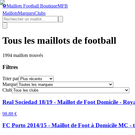
⚽
Maillots Football Boutique
MFB
Maillots
Marques
Clubs
Tous les maillots de football
1994
maillot
s
trouvé
s
Filtres
Trier par
Marque
Club
Real Sociedad 18/19 - Maillot de Foot Domicile - Roya
98.88
€
FC Porto 2014/15 - Maillot de Foot à Domicile MC - t