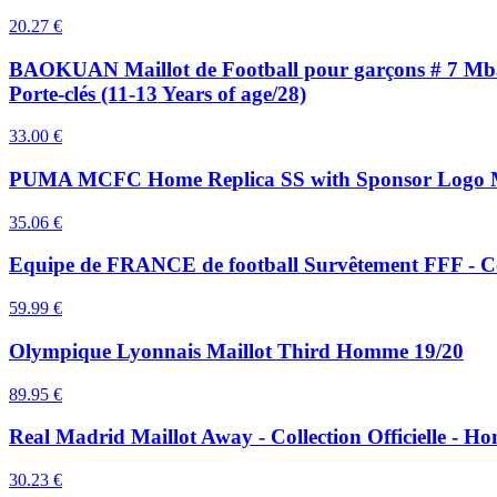
20.27
€
BAOKUAN Maillot de Football pour garçons # 7 Mbapp
Porte-clés (11-13 Years of age/28)
33.00
€
PUMA MCFC Home Replica SS with Sponsor Logo M
35.06
€
Equipe de FRANCE de football Survêtement FFF - Coll
59.99
€
Olympique Lyonnais Maillot Third Homme 19/20
89.95
€
Real Madrid Maillot Away - Collection Officielle - 
30.23
€