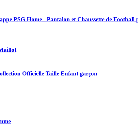
e PSG Home - Pantalon et Chaussette de Football pou
aillot
ection Officielle Taille Enfant garçon
Homme